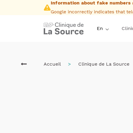
Information about fake numbers 
Skip
to
Google incorrectly indicates that t
main
content
En
Clini
Breadcrum
Accueil
Clinique de La Source