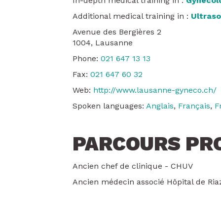
In-depth medical training in :
Gynécolo
Additional medical training in :
Ultras
Avenue des Bergières 2
1004, Lausanne
Phone:
021 647 13 13
Fax:
021 647 60 32
Web:
http://www.lausanne-gyneco.ch/
Spoken languages:
Anglais
,
Français
,
F
PARCOURS PR
Ancien chef de clinique - CHUV
Ancien médecin associé Hôpital de Ria