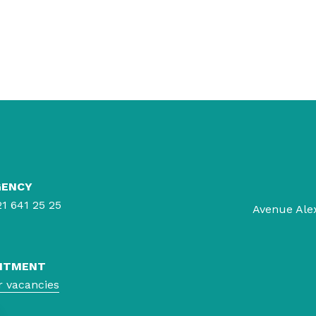
GENCY
21 641 25 25
Avenue Ale
ITMENT
r vacancies