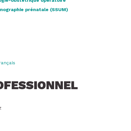
gie-obstétrique opératoire
onographie prénatale (SSUM)
rançais
OFESSIONNEL
z