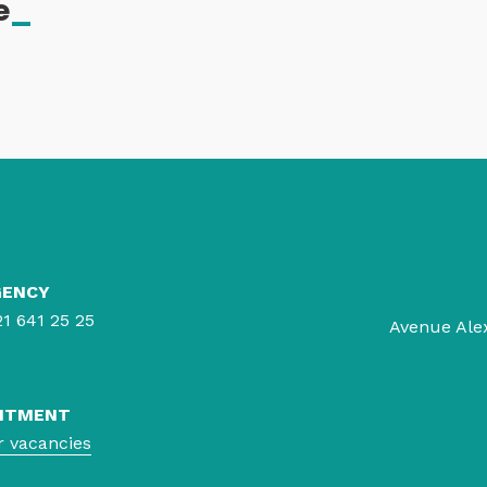
e
_
GENCY
21 641 25 25
Avenue Ale
ITMENT
r vacancies