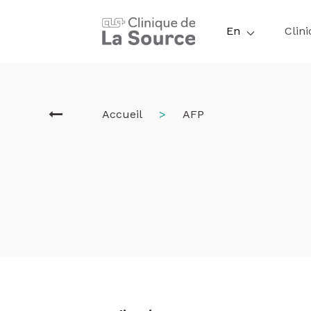
Skip
to
En
Clini
main
content
Breadcrum
Accueil
AFP