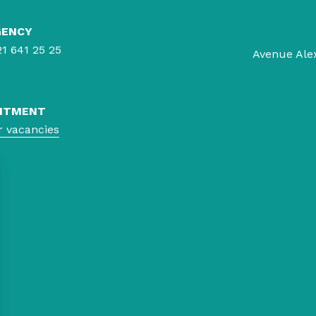
GENCY
21 641 25 25
Avenue Ale
ITMENT
r vacancies