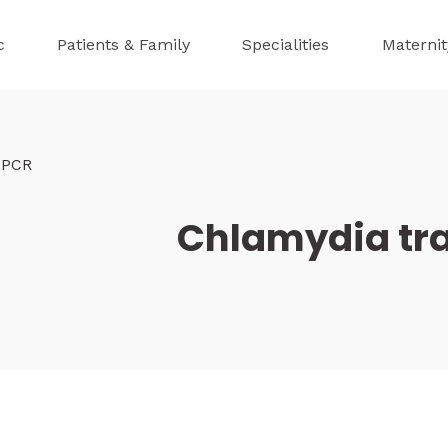
c
Patients & Family
Specialities
Maternit
b
 PCR
Chlamydia tr