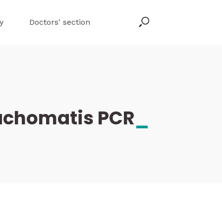
y
Doctors' section
achomatis PCR
_