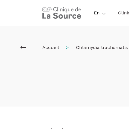
Skip
to
En
Clini
main
content
Breadcrum
Accueil
Chlamydia trachomatis