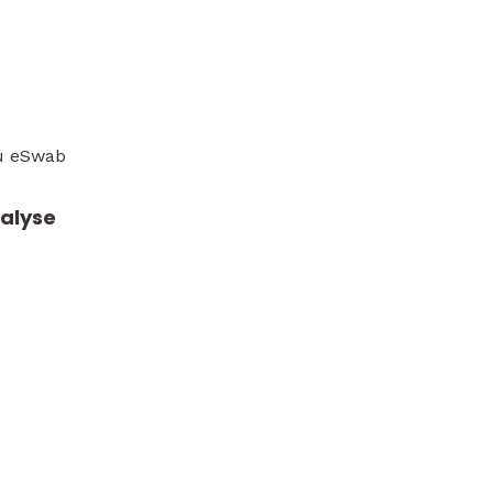
ou eSwab
nalyse