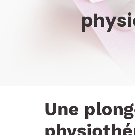
physi
Une plong
physiothé