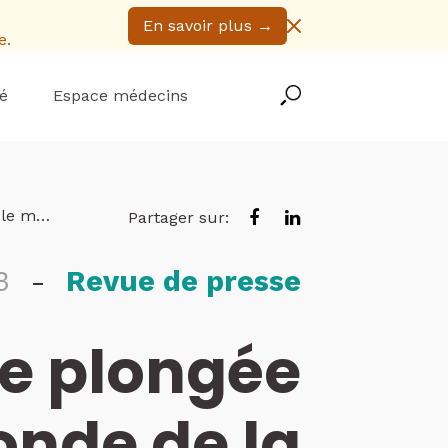
En savoir plus
→
e.
é
Espace médecins
w exclusive
Partager sur:
3
-
Revue de presse
ne plongée
onde de la