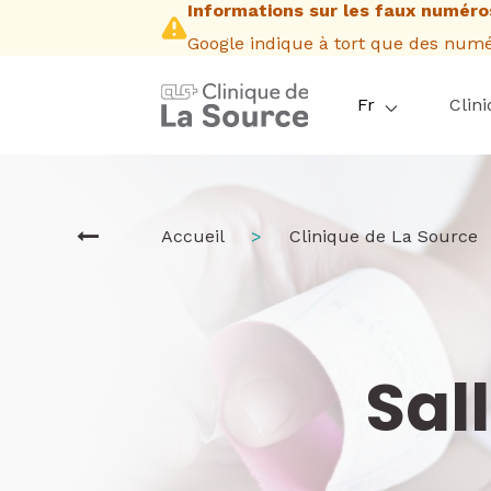
Informations sur les faux numéros
Aller
au
Google indique à tort que des numér
contenu
principal
Fr
Clin
Fil
Accueil
Clinique de La Source
d'Ariane
Sal