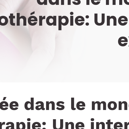
othérapie: Une
e
ée dans le mon
rapie: Une inte