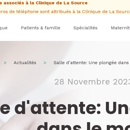
 associés à la Clinique de La Source
os de téléphone sont attribués à la Clinique de La Sourc
ique
Patients & famille
Spécialités
Maternit
Actualités
Salle d'attente: Une plongée dans le monde de la physiothérapie: Une intervie
28 Novembre 202
le d'attente: U
dans le m