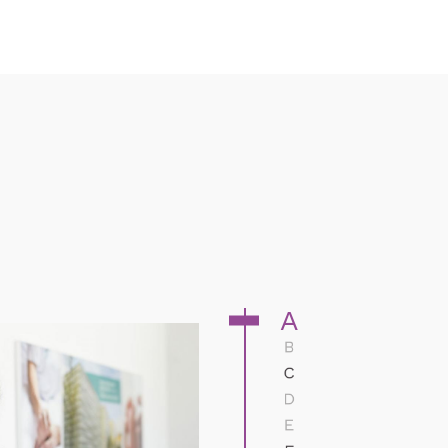
A
B
C
D
E