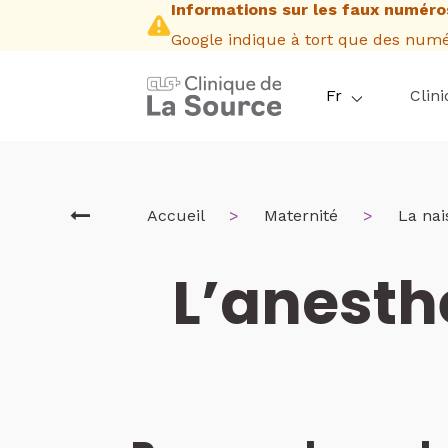
Informations sur les faux numéros
Aller
au
Google indique à tort que des numér
contenu
principal
Fr
Clin
Fil
Accueil
Maternité
La nai
L’anesth
d'Ariane