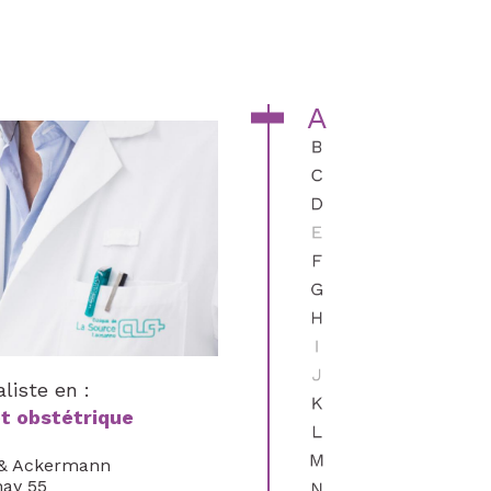
A
B
C
D
E
F
G
H
I
J
liste en :
K
t obstétrique
L
M
 & Ackermann
nay 55
N