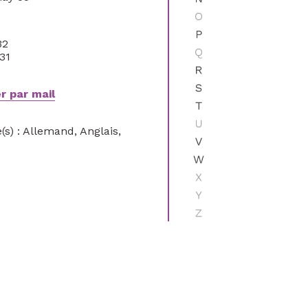
O
P
32
Q
 31
R
S
r par mail
T
U
(s) : Allemand, Anglais,
V
W
X
Y
Z