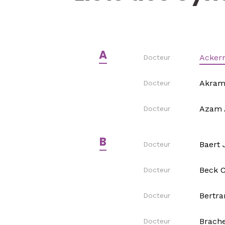
A
Ackerm
Docteur
Akram
Docteur
Azam 
Docteur
B
Baert 
Docteur
Beck C
Docteur
Bertra
Docteur
Brache
Docteur