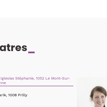
o Alissa Ying Ying, 1018 Lausanne
 Karine, 1350 Orbe
user Martine, 1003 Lausanne
iatres
_
Alexandre, 1820 Montreux
Van Rossum Annabelle, 1196 Gland
r-Stoca Alexandra, 1400 Yverdon-Les-
 Iglesias Stéphanie, 1052 Le Mont-Sur-
nne
ge Sandra, 1003 Lausanne
rik, 1008 Prilly
oli Martine, 1095 Lutry