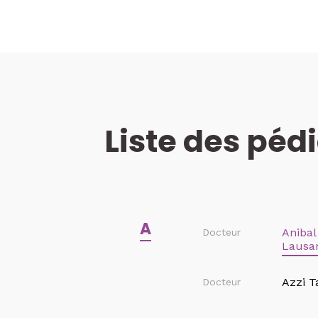
Dony-S
Docteur
Dubrit
Docteur
F
Fankha
Docteur
Liste des péd
Farin 
Docteur
Faure-
Docteur
A
Fische
Docteur
Anibal
Docteur
Bains
Lausa
Forna
Docteur
Azzi Ta
Docteur
Franci
Docteur