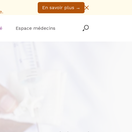
En savoir plus
→
e.
é
Espace médecins