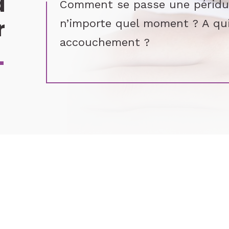
a
Comment se passe une péridura
r
n’importe quel moment ? A qui
accouchement ?
_