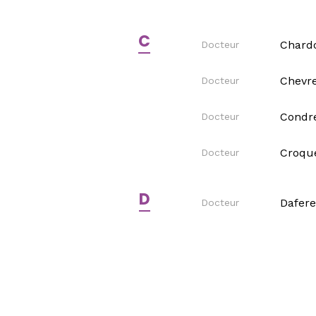
C
Chardo
Docteur
Chevre
Docteur
Condre
Docteur
Croque
Docteur
D
Dafere
Docteur
Dagon 
Docteur
Disere
Docteur
Divan
Docteur