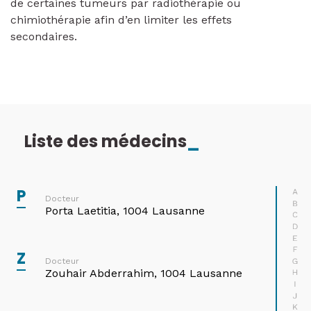
de certaines tumeurs par radiothérapie ou
chimiothérapie afin d’en limiter les effets
secondaires.
Liste des médecins
_
P
A
Docteur
B
Porta Laetitia, 1004 Lausanne
C
D
E
F
Z
G
Docteur
Zouhair Abderrahim, 1004 Lausanne
H
I
J
K