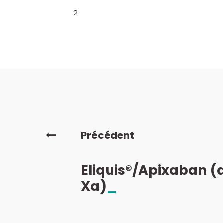
2
Précédent
Eliquis®/Apixaban (a
Xa)
_