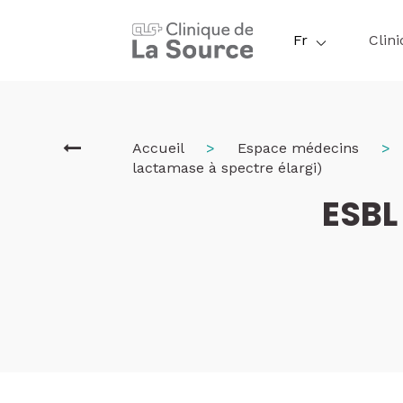
Aller
au
Fr
Clin
contenu
principal
Fil
Accueil
Espace médecins
lactamase à spectre élargi)
ESBL
d'Ariane