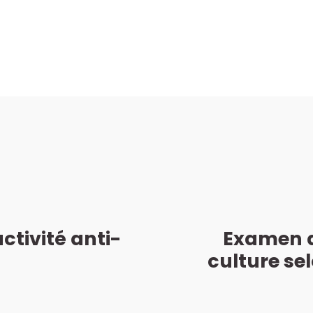
ctivité anti-
Examen di
culture se