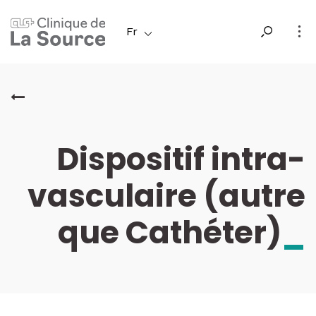
Aller
au
Fr
contenu
principal
Dispositif intra-
vasculaire (autre
que Cathéter)
_