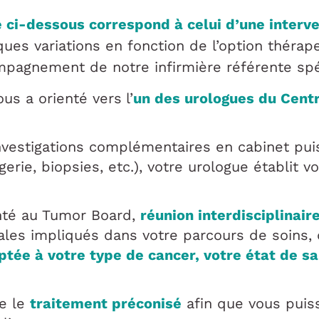
 ci-dessous correspond à celui d’une interven
ues variations en fonction de l’option thérap
mpagnement de notre infirmière référente spé
ous a orienté vers
l’
un des urologues du Cent
nvestigations complémentaires en cabinet pui
erie, biopsies, etc.), votre urologue établit v
nté au Tumor Board,
réunion interdisciplinair
cales impliqués dans votre parcours de soins,
tée à votre type de cancer, votre état de sa
te le
traitement préconisé
afin que vous puiss