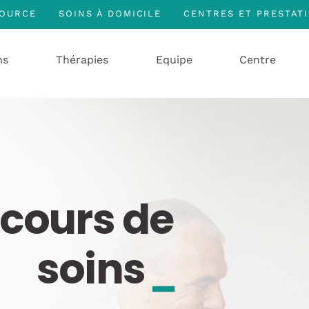
SOURCE
SOINS À DOMICILE
CENTRES ET PRESTAT
ns
Thérapies
Equipe
Centre
rcours de
soins
_