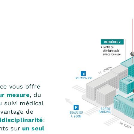
ce vous offre
ur mesure
, du
u suivi médical
avantage de
idisciplinarité
:
nts sur
un seul