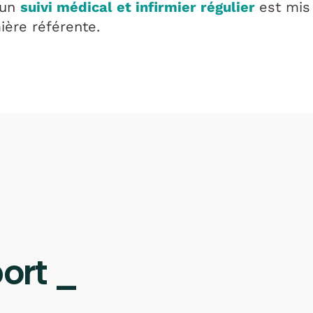
 un
suivi médical et infirmier régulier
est mis
mière référente.
ort _