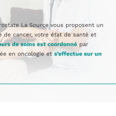
rostate La Source vous proposent un
e de cancer, votre état de santé et
ours de soins est coordonné
par
isée en oncologie et
s’effectue sur un