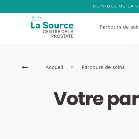
Aller
CLINIQUE DE LA 
au
contenu
principal
Parcours de soi
Accueil
Parcours de soins
Votre pa