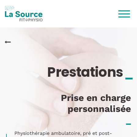
Aller
au
contenu
principal
Prestations
_
Prise en charge
personnalisée
_
Physiothérapie ambulatoire, pré et post-