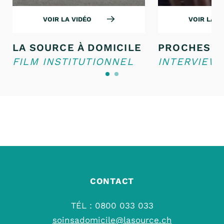
VOIR LA VIDÉO
VOIR LA V
LA SOURCE À DOMICILE
PROCHES A
FILM INSTITUTIONNEL
INTERVIEW
CONTACT
TÉL : 0800 033 033
soinsadomicile@lasource.ch